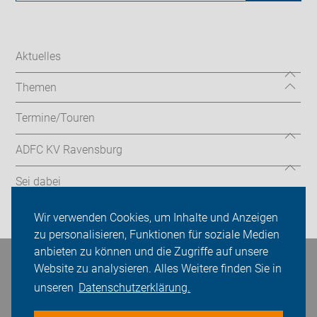
Aktuelles
Themen
Termine/Touren
ADFC KV Ravensburg
Sei dabei
Login
Wir verwenden Cookies, um Inhalte und Anzeigen
zu personalisieren, Funktionen für soziale Medien
anbieten zu können und die Zugriffe auf unsere
Bleiben Sie in Kontakt
Website zu analysieren. Alles Weitere finden Sie in
unseren
Datenschutzerklärung.