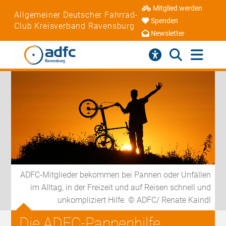
Mitglied werden
Allgemeiner Deutscher Fahrrad-
Spenden
Club Kreisverband Ravensburg
Newsletter
ADFC-Mitglieder bekommen bei Pannen oder Unfällen
im Alltag, in der Freizeit und auf Reisen schnell und
unkompliziert Hilfe. © ADFC/ Renate Kaindl
Die ADFC-Pannenhilfe